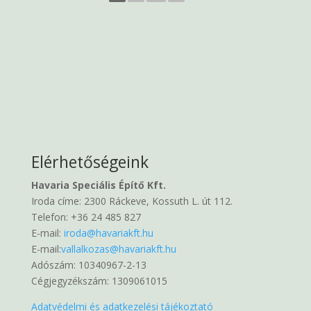
Elérhetőségeink
Havaria Speciális Építő Kft.
Iroda címe: 2300 Ráckeve, Kossuth L. út 112.
Telefon: +36 24 485 827
E-mail:
iroda@havariakft.hu
E-mail:
vallalkozas@havariakft.hu
Adószám: 10340967-2-13
Cégjegyzékszám: 1309061015
Adatvédelmi és adatkezelési tájékoztató