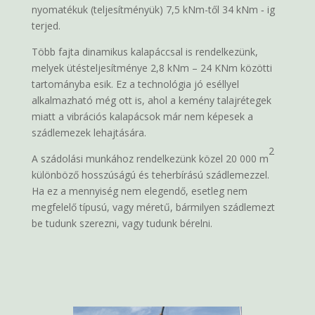
nyomatékuk (teljesítményük) 7,5 kNm-től 34 kNm ‑ ig
terjed.
Több fajta dinamikus kalapáccsal is rendelkezünk,
melyek ütésteljesítménye 2,8 kNm – 24 KNm közötti
tartományba esik. Ez a technológia jó eséllyel
alkalmazható még ott is, ahol a kemény talajrétegek
miatt a vibrációs kalapácsok már nem képesek a
szádlemezek lehajtására.
2
A szádolási munkához rendelkezünk közel 20 000 m
különböző hosszúságú és teherbírású szádlemezzel.
Ha ez a mennyiség nem elegendő, esetleg nem
megfelelő típusú, vagy méretű, bármilyen szádlemezt
be tudunk szerezni, vagy tudunk bérelni.