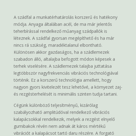
A szádfal a munkatérhatárolás korszerű és hatékony
módja. Anyaga általában acél, de ma már jelentős
teherbírással rendelkező műanyag szádpallók is
léteznek. A szádfal gyorsan megépíthető és ha már
nincs rá szükség, maradéktalanul elbontható.
Különösen akkor gazdaságos, ha a szádlemezek
szabadon álló, altalajba befogott módon képesek a
terhek viselésére. A szádlemezek talajba juttatása
legtöbbször nagyfrekvenciás vibrációs technológiával
történik. Ez a korszerű technológia amellett, hogy
nagyon gyors kivitelezét tesz lehetővé, a környezet zaj-
és rezgésterhelését is minimális szinten tudja tartani.
Cégünk különböző teljesítményű, kizárólag
szabályozható amplitúdóval rendelkező vibrációs
kalapácsokkal rendelkezik, melyek a rezgést elnyelő
gumibakok révén nem adnak át káros mértékű
vibrációt a kalapácsot tartó daru részére. A forgató