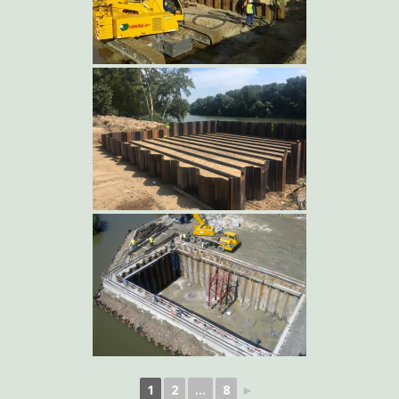
1
2
...
8
►